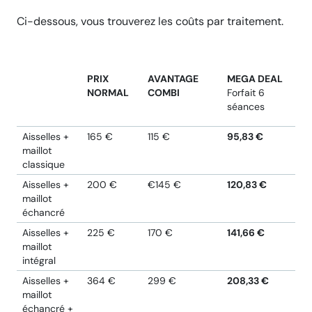
Ci-dessous, vous trouverez les coûts par traitement.
PRIX
AVANTAGE
MEGA DEAL
NORMAL
COMBI
Forfait 6
séances
Aisselles +
165 €
115 €
95,83 €
maillot
classique
Aisselles +
200 €
€145 €
120,83 €
maillot
échancré
Aisselles +
225 €
170 €
141,66 €
maillot
intégral
Aisselles +
364 €
299 €
208,33 €
maillot
échancré +