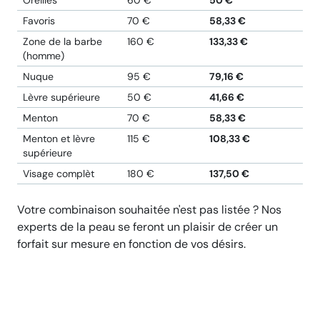
Favoris
70 €
58,33 €
Zone de la barbe
160 €
133,33 €
(homme)
Nuque
95 €
79,16 €
Lèvre supérieure
50 €
41,66 €
Menton
70 €
58,33 €
Menton et lèvre
115 €
108,33 €
supérieure
Visage complèt
180 €
137,50 €
Votre combinaison souhaitée n'est pas listée ? Nos
experts de la peau se feront un plaisir de créer un
forfait sur mesure en fonction de vos désirs.