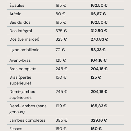
Épaules
195 €
162,50 €
Aréole
80 €
66,67 €
Bas du dos
195 €
162,50 €
Dos intégral
375 €
312,50 €
Dos (Le marcel)
323 €
270,83 €
Ligne ombilicale
70 €
58,33 €
Avant-bras
125 €
104,16 €
Bras complets
245 €
204,16 €
Bras (partie
150 €
125 €
supérieure)
Demi-jambes
245 €
204,16 €
supérieures
Demi-jambes (sans
199 €
165,83 €
genoux)
Jambes complètes
395 €
329,16 €
Fesses
180 €
150 €