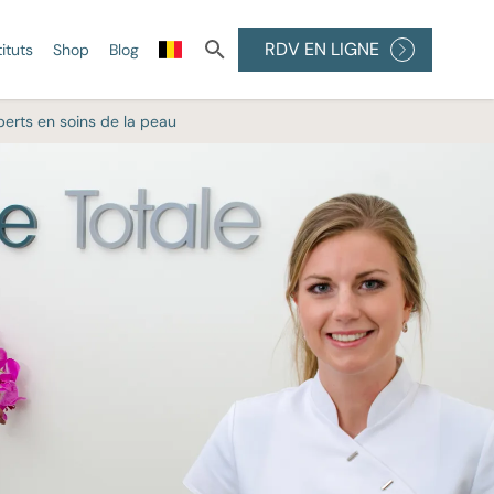
RDV EN LIGNE
tituts
Shop
Blog
perts en soins de la peau
ÉFINITIVE
 DE LA
PEELINGS
Peelings médicaux
Peeling à l'acide
glycolique
au