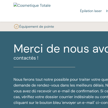
Épilation laser
I
Équipement de pointe
ÉPILATION LASER DÉFINITIVE
INJECTABLES
TRAITEMENTS AU LASER
PLUS D'INFORMATIONS SUR VOT
INFORMATIONS
NOS TRAITEMENTS EN PROMOTI
épilation de la lèvre supérieure
Relaxants musculaires
Épilation laser
Acné
À propos de nous
Prix promotionnels épilation au laser
Couperos
P
Trai
Expériences d
Merci de nous avo
lase
Épilation définitive du maillot
Skinboosters
Traitement de l'acné
Taches pigmentaires
Nos experts de la peau
Cicatrices
Blog
Trai
Épilation définitive pour hommes
Tarifs des injectables
Effacement de tatouage au laser
Poils indésirables
CT Academy
Mycose de
Recrutement
contactés !
cou
Épilation transgenre
Élimination des taches
Nos résultats
Fibr
pigmentaires
Amelioration de la peau
Tra
Rajeunissement de la peau
Toutes les informations
Nous ferons tout notre possible pour traiter votre que
Tous les traitements
demande de rendez-vous dans les meilleurs délais. 
vous avez dû recevoir un e-mail de confirmation. Si ce
cas, vérifiez votre dossier courrier indésirable ou co
cliquant sur le bouton bleu 'envoyer un e-mail' ci-con