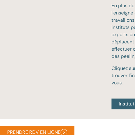
En plus de
l'enseigne
travaillon
instituts 
experts en
déplacent 
effectuer 
des peelin
Cliquez su
trouver l'i
vous.
Institut
© 2026 Cosmetique-Totale.com
PRENDRE RDV EN LIGNE