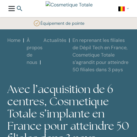
Équipement de pointe
Home
À
Actualités
En reprenant les filiales
propos
de Dépil Tech en France,
de
Cosmetique Totale
nous
s’agrandit pour atteindre
50 filiales dans 3 pays
Avec l’acquisition de 6
centres, Cosmetique
Totale s’implante en
France
pour atteindre 50