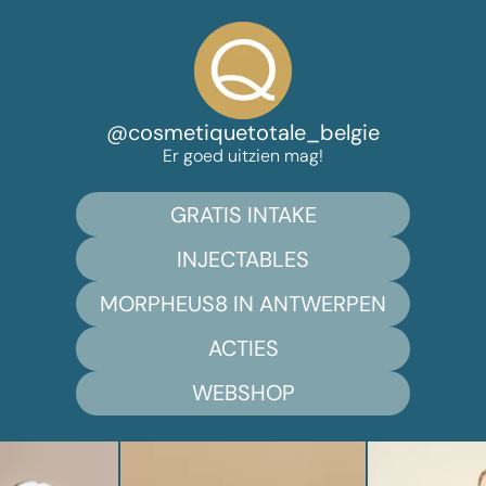
@cosmetiquetotale_belgie
Er goed uitzien mag!
GRATIS INTAKE
INJECTABLES
MORPHEUS8 IN ANTWERPEN
ACTIES
WEBSHOP